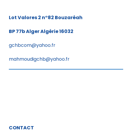
i
o
Lot Valores 2 n°82
Bouzaréah
e
n
BP 77b
Alger Algérie 16032
n
d
t
gchbcom@yahoo.fr
e
mahmoudigchb@yahoo.fr
v
u
e
s
É
CONTACT