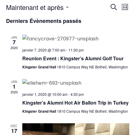
R
N
Maintenant et après
R
L
e
S
a
i
e
Derniers Évènements passés
c
é
s
h
v
l
t
c
e
JAN
e
e
7
i
r
h
c
2020
janvier 7, 2020 @ 7:00 am
-
11:30 pm
c
t
g
Reunion Event : Kingster’s Alumni Golf Tour
h
e
i
Kingster Grand Hall
1810 Campus Way NE Bothell, Washington
e
a
o
r
n
JAN
t
1
n
c
2020
janvier 1, 2020 @ 10:00 am
-
4:30 pm
i
e
Kingster’s Alumni Hot Air Ballon Trip in Turkey
z
h
o
Kingster Grand Hall
1810 Campus Way NE Bothell, Washington
u
e
n
n
DÉC
e
17