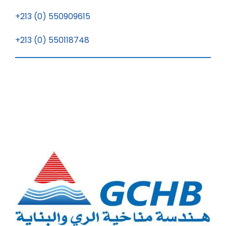
v
+213 (0) 550909615
è
+213 (0) 550118748
n
e
m
e
n
t
s