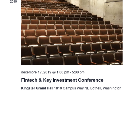
d
e
2019
d
a
e
t
t
v
e
n
.
u
a
e
v
s
i
décembre 17, 2019 @ 1:00 pm
-
5:00 pm
É
Fintech & Key Investment Conference
g
v
Kingster Grand Hall
1810 Campus Way NE Bothell, Washington
a
è
t
n
e