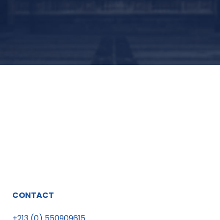
CONTACT
+213 (0) 550909615