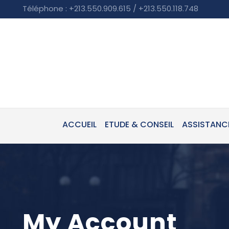
Téléphone : +213.550.909.615 / +213.550.118.748
ACCUEIL
ETUDE & CONSEIL
ASSISTANC
My Account