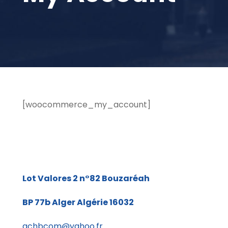
[woocommerce_my_account]
Lot Valores 2 n°82
Bouzaréah
BP 77b
Alger Algérie 16032
gchbcom@yahoo.fr