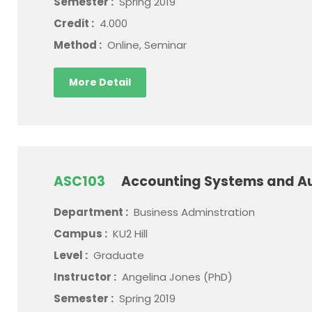
Semester :
Spring 2019
Credit :
4.000
Method :
Online, Seminar
More Detail
ASC103
Accounting Systems and Au
Department :
Business Adminstration
Campus :
KU2 Hill
Level :
Graduate
Instructor :
Angelina Jones (PhD)
Semester :
Spring 2019