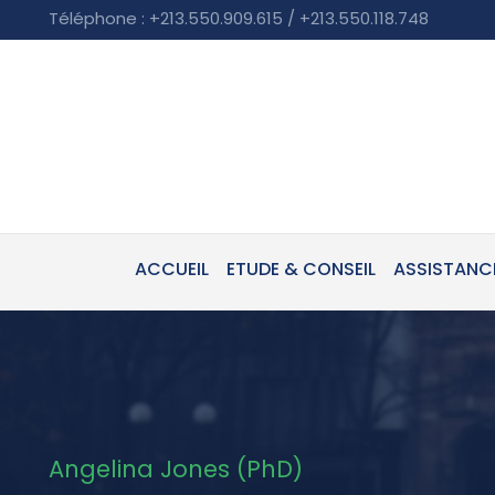
Téléphone : +213.550.909.615 / +213.550.118.748
ACCUEIL
ETUDE & CONSEIL
ASSISTANC
Angelina Jones (PhD)